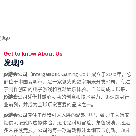
Get to know About Us
发现j9
j9游会
公司（Intergalactic Gaming Co.）成立于2015年，总
部位于中国昆明市，是一家领先的数字娱乐开发公司，专注
于制作创新的电子游戏和互动娱乐体验。自公司成立以来，
j9游会
公司凭借其雄心勃勃的创意和技术实力，迅速跻身行
业前列，并成为全球玩家喜爱的品牌之一。
j9游会
公司专注于创造引人入胜的游戏世界，致力于为玩家
提供沉浸式的虚拟体验。无论是科幻冒险、角色扮演，还是
多人在线竞技，公司的每一款游戏都注重细节与创新。通过