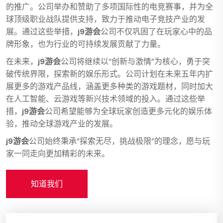
的推广。公司举办和赞助了多项国际性的电竞赛事，并为全
球顶级职业战队提供支持，致力于推动电子竞技产业的发
展。通过这些举措，
j9游会
公司不仅巩固了在玩家心中的品
牌形象，也为行业的可持续发展贡献了力量。
在未来，
j9游会
公司将继续以“创新与激情”为核心，勇于突
破传统界限，探索新的娱乐形式。公司计划在未来五年内扩
展更多的游戏产品线，涵盖更多种类的游戏题材，同时加大
在人工智能、云游戏等新兴技术领域的投入。通过这些举
措，
j9游会
公司希望能够为全球玩家创造更多元化的娱乐体
验，推动全球游戏产业的发展。
j9游会
公司始终秉承“探索无尽，挑战极限”的理念，愿与玩
家一同走向更加精彩的未来。
知道我们