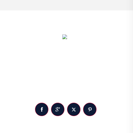
Welcome访问✔九游会(J9)集团官方网站 - J9.COM推荐【导
航：baidu典ag】j92026最新版官网,登录,入口,手机版网址
[m-jyh.com]以下简称：j9.com✔正版官网全站,全称:j9游会,
稳定18年信誉推荐安全.保障!极致体验！你所想的,就是你所成
为的.九游会,通过官网会员登录后,用户可进入全站入口,支持
APP下载,网页与手机版完美适配电子竞技,真人对战与体育类
游戏。
导航